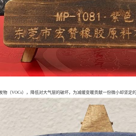
发物（VOCs），降低对大气层的破坏，为减缓变暖贡献一份微小却坚定