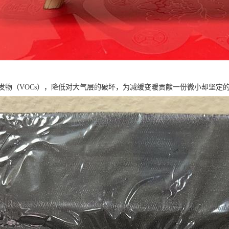
发物（VOCs），降低对大气层的破坏，为减缓变暖贡献一份微小却坚定