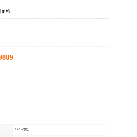
料价格
9889
1%~3%