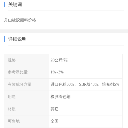
关键词
舟山橡胶颜料价格
详细说明
规格
20公斤/箱
参考添比量
1%~3%
有效成分含量
进口色粉50% 、SBR胶45%、填充剂5%
用途
橡胶着色剂
材质
其它
可售地
全国