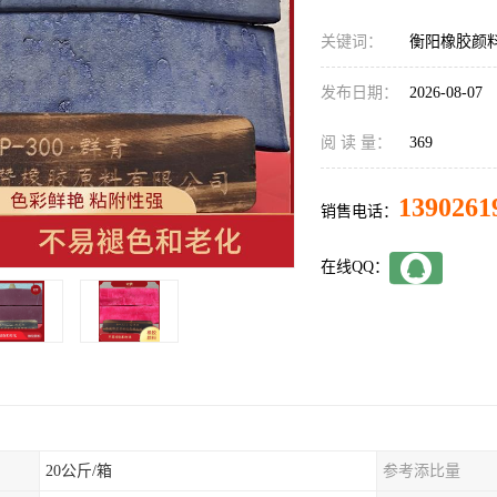
关键词：
衡阳橡胶颜
发布日期：
2026-08-07
阅 读 量：
369
1390261
销售电话：
在线QQ：
20公斤/箱
参考添比量