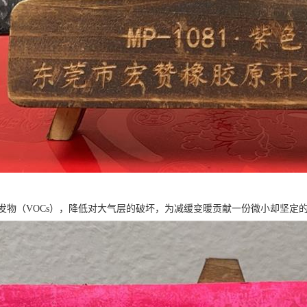
发物（VOCs），降低对大气层的破坏，为减缓变暖贡献一份微小却坚定