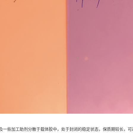
一些加工助剂分散于载体胶中，处于封闭的稳定状态，保质期较长，可达 2 