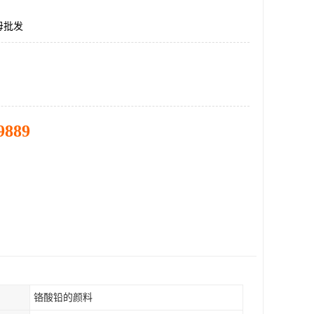
母批发
9889
铬酸铅的颜料