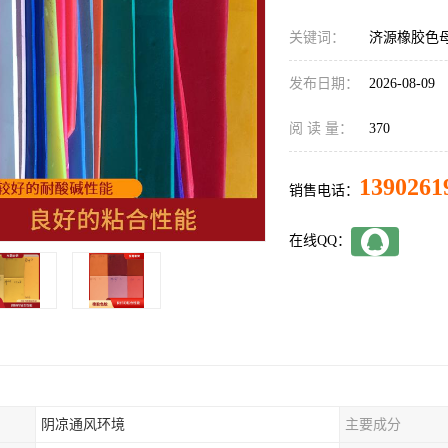
关键词：
济源橡胶色
发布日期：
2026-08-09
阅 读 量：
370
1390261
销售电话：
在线QQ：
阴凉通风环境
主要成分