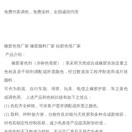
免费代客调色，免费送样。全国诚招代理
橡胶色母厂家 橡胶颜料厂家 硅胶色母厂家
产品介绍：
橡胶著色剂（亦称色母胶）：系采用天然或合成橡胶添加适量之
色粉及若干助剂调配成所需颜色，经过数道加工程序制造而成片状
颜料，
可作为鞋底、自行车胎、球类、玩具、电缆之橡胶护套…等之著色
或调色用。 上述产品和色粉比较有如下之优点：
(1).色彩齐全鲜艳，可依客户需求调配成所需之颜色。
(2).取料、秤料较方便，分散性良好能与天然胶和多种合成胶相容，
对色彩稳定性控制容易，减少色差使产品提高附加价值，
在操作时不飞散减少损耗，不污染厂房且不易产生色差。