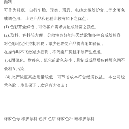
颜料，
可作为鞋底、自行车胎、球类、玩具、电缆之橡胶护套…等之著色
或调色用。 上述产品和色粉比较有如下之优点：
(1).色彩齐全鲜艳，可依客户需求调配成所需之颜色。
(2).取料、秤料较方便，分散性良好能与天然胶和多种合成胶相容，
对色彩稳定性控制容易，减少色差使产品提高附加价值，
在操作时不飞散减少损耗，不污染厂房且不易产生色差。
(3).耐硫化、耐移色，硫化前后色差小，且制成成品后各种颜色间不
会相互污染。
(4).此产浓度高故用量较低，可节省成本符合经济效益。 本公司经
营色胶，质量保证，欢迎咨询洽谈！
橡胶色母 橡胶颜料 色胶 色饼 橡胶色种 硅橡胶颜料