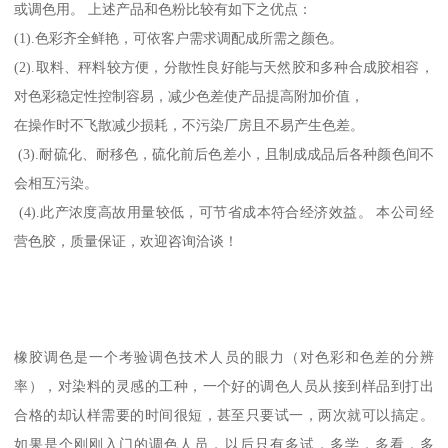
或调色用。 上述产品和色粉比较有如下之优点：
(1).色彩齐全鲜艳，可依客户需求调配成所需之颜色。
(2).取料、秤料较方便，分散性良好能与天然胶和多种合成胶相容，
对色彩稳定性控制容易，减少色差使产品提高附加价值，
在操作时不飞散减少损耗，不污染厂房且不易产生色差。
(3).耐硫化、耐移色，硫化前后色差小，且制成成品后各种颜色间不
会相互污染。
(4).此产浓度高故用量较低，可节省成本符合经济效益。 本公司经
营色胶，质量保证，欢迎咨询洽谈！
橡胶调色是一个考验调色技术人员的眼力（对色彩和色差的分辨
率），对染料的灵感的工种，一个好的调色人员从接到样品到打出
合格的却认样需要的时间很短，甚至只要试一，两次就可以搞定。
如果是个刚刚入门的调色人员，以后只有多试，多学，多看，多