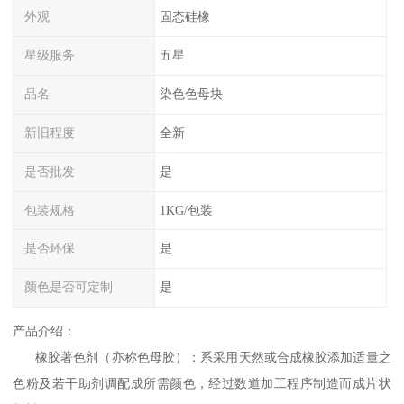
外观
固态硅橡
星级服务
五星
品名
染色色母块
新旧程度
全新
是否批发
是
包装规格
1KG/包装
是否环保
是
颜色是否可定制
是
产品介绍：
橡胶著色剂（亦称色母胶）：系采用天然或合成橡胶添加适量之
色粉及若干助剂调配成所需颜色，经过数道加工程序制造而成片状