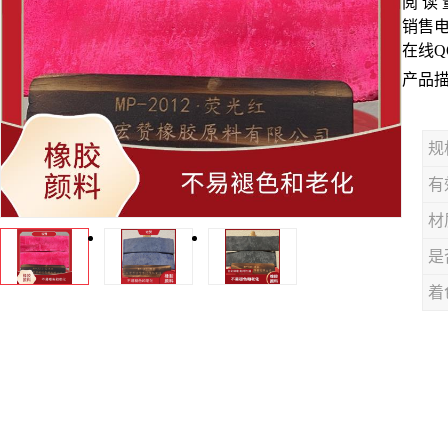
阅 读
销售
在线Q
产品
规
有
材
是
着