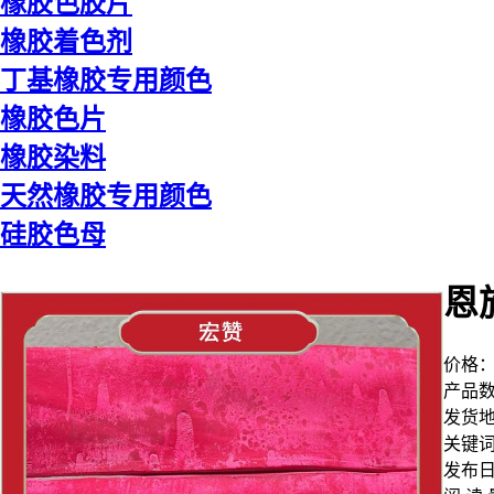
橡胶色胶片
橡胶着色剂
丁基橡胶专用颜色
橡胶色片
橡胶染料
天然橡胶专用颜色
硅胶色母
恩
价格
产品
发货
关键
发布