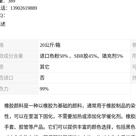
 量：
389
电话：
13902619889
Q：
描述
格
20公斤/箱
效成分含量
进口色粉50% 、SBR胶45%、填充剂5%
质
其它
否进口
否
色力
99%
橡胶颜料是一种以橡胶为基础的颜料，通常用于橡胶制品的染
性，可以在室温下固化，不需要加热或添加化学催化剂。橡胶
手套、胶管等产品。它们可以提供丰富的颜色选择，包括黑色