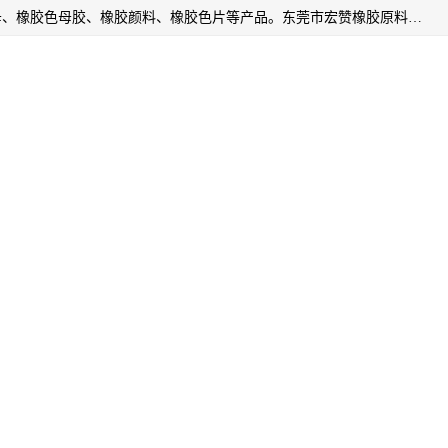
东莞市宏赞橡胶原料有限公司批量供应：橡胶色胶、橡胶色母、橡胶色母胶、橡胶颜料、橡胶色片等产品。东莞市宏赞橡胶原料有限公司经营已经十五年的历史，目前的客户群广达东南亚各国，也是目前橡胶制造密集度高的中国大陆橡胶制品工厂使用多，市场占有率高的色胶专业生产工厂。