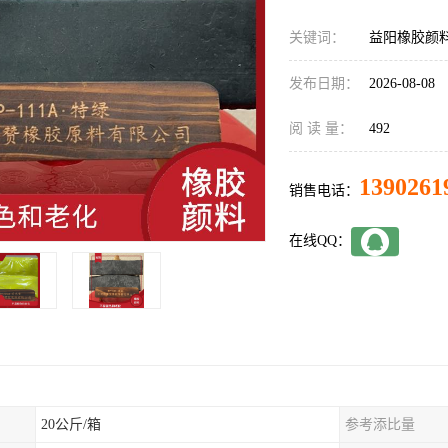
关键词：
益阳橡胶颜
发布日期：
2026-08-08
阅 读 量：
492
1390261
销售电话：
在线QQ：
20公斤/箱
参考添比量