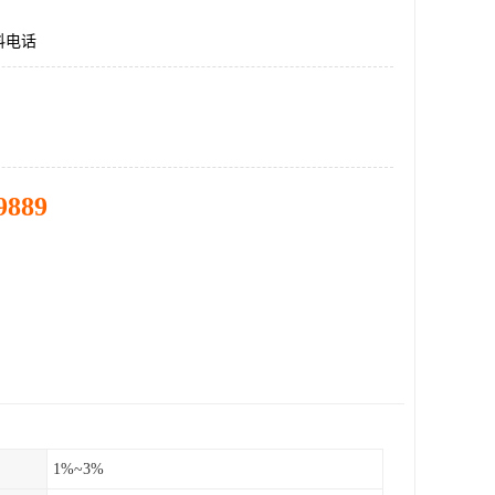
料电话
9889
1%~3%