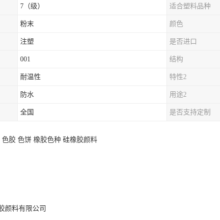
7（级）
适合塑料品种
粉末
颜色
注塑
是否进口
001
结构
耐温性
特性2
防水
用途2
全国
是否支持定制
 色胶 色饼 橡胶色种 硅橡胶颜料
胶颜料有限公司