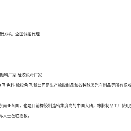
费送样。全国诚招代理
胶颜料厂家 硅胶色母厂家
色母 色料 橡胶色母.我公司是生产橡胶制品和各种球类汽车制品等所有
东南亚各国，也是目前橡胶制造密集度高的中国大陆，橡胶制品工厂使用
界人士莅临指教。