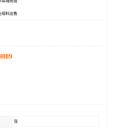
市南城街道
色母料出售
9889
强