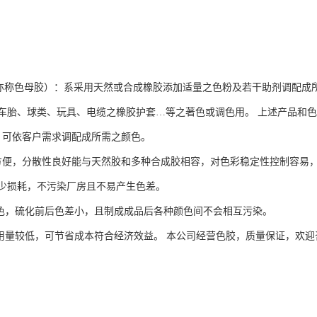
色母胶）：系采用天然或合成橡胶添加适量之色粉及若干助剂调配成所
车胎、球类、玩具、电缆之橡胶护套…等之著色或调色用。 上述产品和
艳，可依客户需求调配成所需之颜色。
料较方便，分散性良好能与天然胶和多种合成胶相容，对色彩稳定性控制容易
少损耗，不污染厂房且不易产生色差。
耐移色，硫化前后色差小，且制成成品后各种颜色间不会相互污染。
高故用量较低，可节省成本符合经济效益。 本公司经营色胶，质量保证，欢