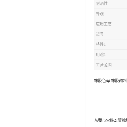
耐晒性
外观
应用工艺
货号
特性1
用途1
主营范围
橡胶色母 橡胶颜料
东莞市宝胜宏赞橡