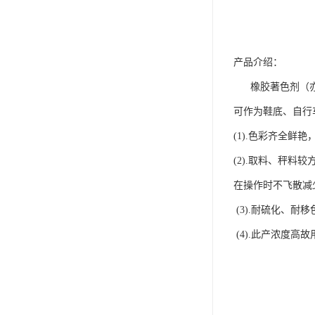
产品介绍：
橡胶著色剂（亦称
可作为鞋底、自行
(1).色彩齐全鲜
(2).取料、秤
在操作时不飞散减
(3).耐硫化、
(4).此产浓度