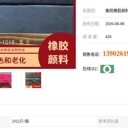
关键词：
衡阳橡胶颜
发布日期：
2026-08-08
阅 读 量：
426
1390261
销售电话：
在线QQ：
20公斤/箱
参考添比量