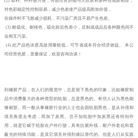
(2).取料、秤料较方便，分散性良好能与天然胶和多种合成胶相容，
对色彩稳定性控制容易，减少色差使产品提高附加价值，
在操作时不飞散减少损耗，不污染厂房且不易产生色差。
(3).耐硫化、耐移色，硫化前后色差小，且制成成品后各种颜色间不
会相互污染。
(4).此产品色浓度高故用量较低，可节省成本符合经济效益。 本公
司经营色胶，质量保证，欢迎咨询洽谈！
到橡胶产品，在人们的视觉中，总是留下黒色的印象，比如橡胶制
品中消费量大的各种类型的轮胎，总是黑色的。有些人认为黑色能
够耐脏。而一般从事橡胶行业的人士也会因轮胎黑色，是从补强和
填充角度去考虑，而加了炭黑。岂不知轮胎中加炭黑还有特别作
用，就是它赋于轮胎在户外行驶，具有抗紫外线，耐户外老化和遮
蔽光的特殊功能，是其它填充补强剂难以替代的。但是人们从实践