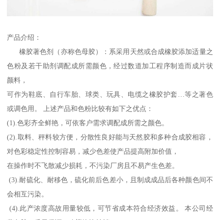
产品介绍：
橡胶著色剂（亦称色母胶）：系采用天然或合成橡胶添加适量之
色粉及若干助剂调配成所需颜色，经过数道加工程序制造而成片状
颜料，
可作为鞋底、自行车胎、球类、玩具、电缆之橡胶护套…等之著色
或调色用。 上述产品和色粉比较有如下之优点：
(1).色彩齐全鲜艳，可依客户需求调配成所需之颜色。
(2).取料、秤料较方便，分散性良好能与天然胶和多种合成胶相容，
对色彩稳定性控制容易，减少色差使产品提高附加价值，
在操作时不飞散减少损耗，不污染厂房且不易产生色差。
(3).耐硫化、耐移色，硫化前后色差小，且制成成品后各种颜色间不
会相互污染。
(4).此产浓度高故用量较低，可节省成本符合经济效益。 本公司经