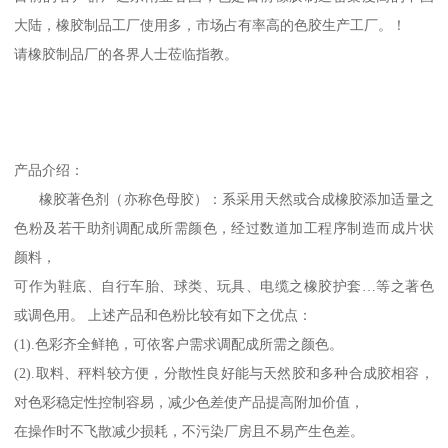
大陆，橡胶制品工厂使用多，市场占有率高的色胶生产工厂。！
请橡胶制品厂的各界人士莅临指教。
产品介绍：
橡胶著色剂（亦称色母胶）：系采用天然或合成橡胶添加适量之
色粉及若干助剂调配成所需颜色，经过数道加工程序制造而成片状
颜料，
可作为鞋底、自行车胎、球类、玩具、电缆之橡胶护套…等之著色
或调色用。 上述产品和色粉比较有如下之优点：
(1).色彩齐全鲜艳，可依客户需求调配成所需之颜色。
(2).取料、秤料较方便，分散性良好能与天然胶和多种合成胶相容，
对色彩稳定性控制容易，减少色差使产品提高附加价值，
在操作时不飞散减少损耗，不污染厂房且不易产生色差。