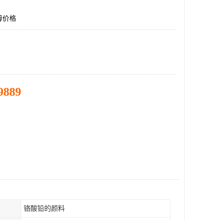
母价格
9889
铬酸铅的颜料