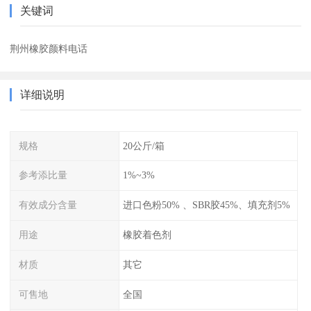
关键词
荆州橡胶颜料电话
详细说明
规格
20公斤/箱
参考添比量
1%~3%
有效成分含量
进口色粉50% 、SBR胶45%、填充剂5%
用途
橡胶着色剂
材质
其它
可售地
全国