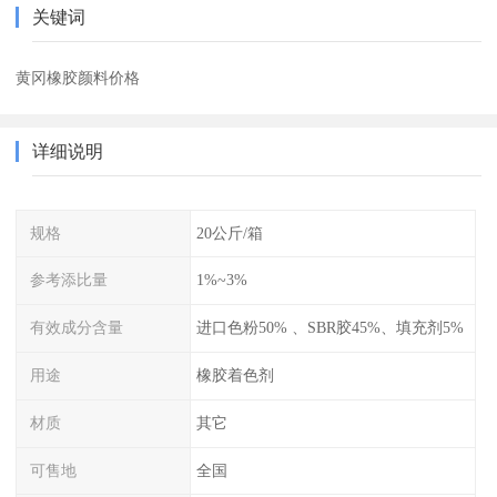
关键词
黄冈橡胶颜料价格
详细说明
规格
20公斤/箱
参考添比量
1%~3%
有效成分含量
进口色粉50% 、SBR胶45%、填充剂5%
用途
橡胶着色剂
材质
其它
可售地
全国