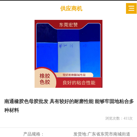
供应商机
南通橡胶色母胶批发 具有较好的耐磨性能 能够牢固地粘合多
种材料
浏览次数：
411
次
产品规格：
发货地:
广东省东莞市南城街道