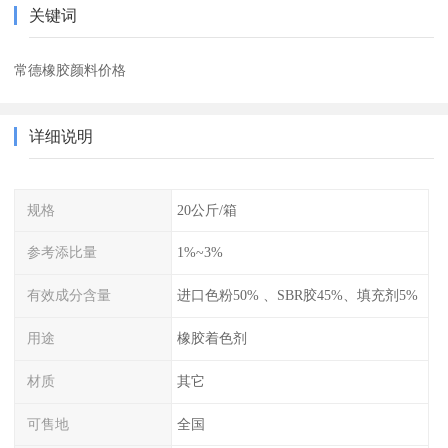
关键词
常德橡胶颜料价格
详细说明
规格
20公斤/箱
参考添比量
1%~3%
有效成分含量
进口色粉50% 、SBR胶45%、填充剂5%
用途
橡胶着色剂
材质
其它
可售地
全国