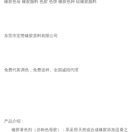
橡胶色母 橡胶颜料 色胶 色饼 橡胶色种 硅橡胶颜料
东莞市宏赞橡胶原料有限公司
免费代客调色，免费送样。全国诚招代理
产品介绍：
橡胶著色剂（亦称色母胶）：系采用天然或合成橡胶添加适量之