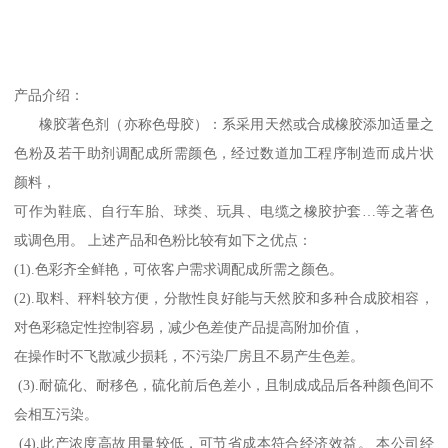
产品介绍：
橡胶著色剂（亦称色母胶）：系采用天然或合成橡胶添加适量之
色粉及若干助剂调配成所需颜色，经过数道加工程序制造而成片状
颜料，
可作为鞋底、自行车胎、球类、玩具、电缆之橡胶护套…等之著色
或调色用。 上述产品和色粉比较有如下之优点：
(1).色彩齐全鲜艳，可依客户需求调配成所需之颜色。
(2).取料、秤料较方便，分散性良好能与天然胶和多种合成胶相容，
对色彩稳定性控制容易，减少色差使产品提高附加价值，
在操作时不飞散减少损耗，不污染厂房且不易产生色差。
(3).耐硫化、耐移色，硫化前后色差小，且制成成品后各种颜色间不
会相互污染。
(4).此产浓度高故用量较低，可节省成本符合经济效益。 本公司经