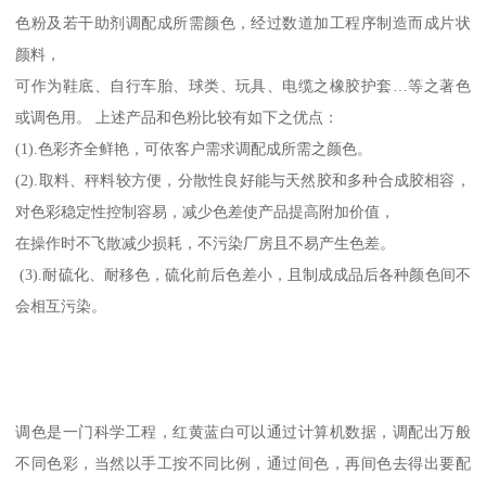
色粉及若干助剂调配成所需颜色，经过数道加工程序制造而成片状
颜料，
可作为鞋底、自行车胎、球类、玩具、电缆之橡胶护套…等之著色
或调色用。 上述产品和色粉比较有如下之优点：
(1).色彩齐全鲜艳，可依客户需求调配成所需之颜色。
(2).取料、秤料较方便，分散性良好能与天然胶和多种合成胶相容，
对色彩稳定性控制容易，减少色差使产品提高附加价值，
在操作时不飞散减少损耗，不污染厂房且不易产生色差。
(3).耐硫化、耐移色，硫化前后色差小，且制成成品后各种颜色间不
会相互污染。
调色是一门科学工程，红黄蓝白可以通过计算机数据，调配出万般
不同色彩，当然以手工按不同比例，通过间色，再间色去得出要配