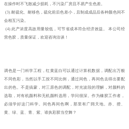
在操作时不飞散减少损耗，不污染厂房且不易产生色差。
(3).耐硫化、耐移色，硫化前后色差小，且制成成品后各种颜色间不
会相互污染。
(4).此产浓度高故用量较低，可节省成本符合经济效益。 本公司经
营色胶，质量保证，欢迎咨询洽谈！
调色是一门科学工程，红黄蓝白可以通过计算机数据，调配出万般
不同色彩，当然以手工按不同比例，通过间色，再间色去得出要配
出的色。不是搞蒙，对三原色的调配，对光波段的理解，对颜料的
选取，对有机颜料和无机颜料选用，学问很深。作为橡胶工作者，
必须学好这门科学。间色再间色啊，那里有广阔天地。赤、撜、
黄、绿、蓝、青、紫、谁执彩胶当空舞？