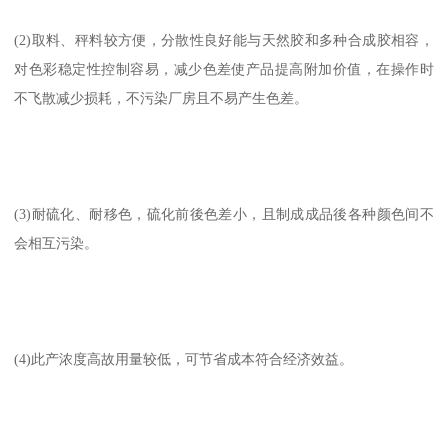
(2)取料、秤料较方便，分散性良好能与天然胶和多种合成胶相容，
对色彩稳定性控制容易，减少色差使产品提高附加价值，在操作时
不飞散减少损耗，不污染厂房且不易产生色差。
(3)耐硫化、耐移色，硫化前後色差小，且制成成品後各种颜色间不
会相互污染。
(4)此产浓度高故用量较低，可节省成本符合经济效益。