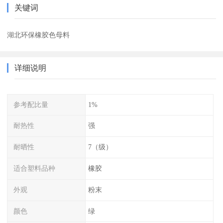
关键词
湖北环保橡胶色母料
详细说明
参考配比量
1%
耐热性
强
耐晒性
7（级）
适合塑料品种
橡胶
外观
粉末
颜色
绿