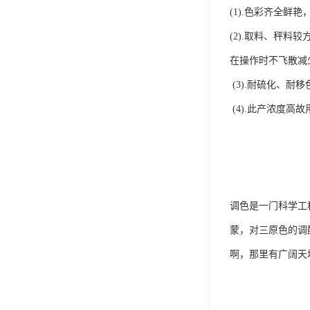
(1).色彩齐全鲜
(2).取料、秤
在操作时不飞散减
(3).耐硫化、
(4).此产浓度
调色是一门科学工
蒙，对三原色的调
啊，那里有广阔天