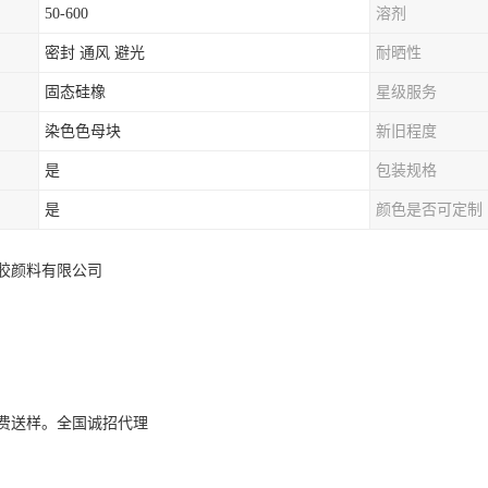
50-600
溶剂
密封 通风 避光
耐晒性
固态硅橡
星级服务
染色色母块
新旧程度
是
包装规格
是
颜色是否可定制
胶颜料有限公司
费送样。全国诚招代理