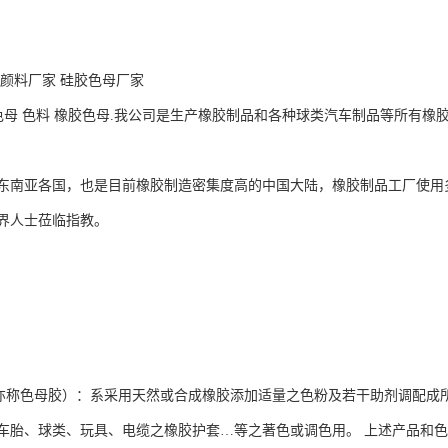
胶颜料厂家 硅胶色母厂家
色母 色料 橡胶色母.我公司是生产橡胶制品和各种球类汽车制品等所有
东南亚各国，也是目前橡胶制造密集度高的中国大陆，橡胶制品工厂使用
界人士莅临指教。
色母胶）：系采用天然或合成橡胶添加适量之色粉及若干助剂调配成所
车胎、球类、玩具、电缆之橡胶护套…等之著色或调色用。 上述产品和