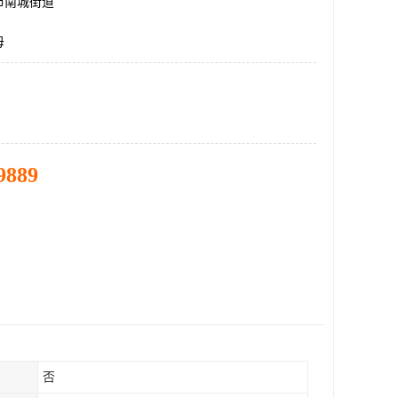
市南城街道
母
9889
否