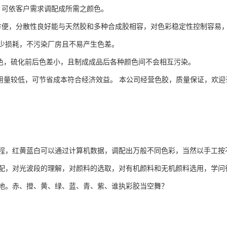
艳，可依客户需求调配成所需之颜色。
料较方便，分散性良好能与天然胶和多种合成胶相容，对色彩稳定性控制容易
少损耗，不污染厂房且不易产生色差。
耐移色，硫化前后色差小，且制成成品后各种颜色间不会相互污染。
高故用量较低，可节省成本符合经济效益。 本公司经营色胶，质量保证，欢
程，红黄蓝白可以通过计算机数据，调配出万般不同色彩，当然以手工按
配，对光波段的理解，对颜料的选取，对有机颜料和无机颜料选用，学问
地。赤、撜、黄、绿、蓝、青、紫、谁执彩胶当空舞？