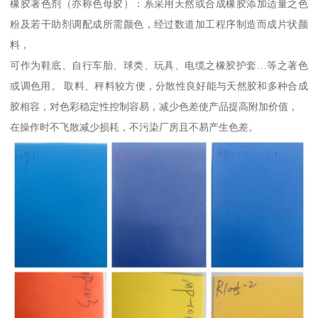
橡胶著色剂（亦称色母胶）：系采用天然或合成橡胶添加适量之色
粉及若干助剂调配成所需颜色，经过数道加工程序制造而成片状颜
料，
可作为鞋底、自行车胎、球类、玩具、电缆之橡胶护套…等之著色
或调色用。 取料、秤料较方便，分散性良好能与天然胶和多种合成
胶相容，对色彩稳定性控制容易，减少色差使产品提高附加价值，
在操作时不飞散减少损耗，不污染厂房且不易产生色差。