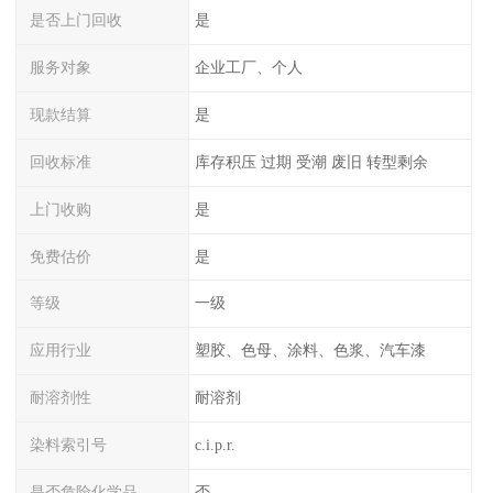
是否上门回收
是
服务对象
企业工厂、个人
现款结算
是
回收标准
库存积压 过期 受潮 废旧 转型剩余
上门收购
是
免费估价
是
等级
一级
应用行业
塑胶、色母、涂料、色浆、汽车漆
耐溶剂性
耐溶剂
染料索引号
c.i.p.r.
是否危险化学品
否