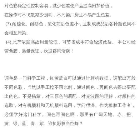
对色彩稳定性控制容易，减少色差使产品提高附加价值，
在操作时不飞散减少损耗，不污染厂房且不易产生色差。
(3).耐硫化、耐移色，硫化前后色差小，且制成成品后各种颜色间不
会相互污染。
(4).此产浓度高故用量较低，可节省成本符合经济效益。 本公司经
营色胶，质量保证，欢迎咨询洽谈！
调色是一门科学工程，红黄蓝白可以通过计算机数据，调配出万般
不同色彩，当然以手工按不同比例，通过间色，再间色去得出要配
出的色。不是搞蒙，对三原色的调配，对光波段的理解，对颜料的
选取，对有机颜料和无机颜料选用，学问很深。作为橡胶工作者，
必须学好这门科学。间色再间色啊，那里有广阔天地。赤、撜、
黄、绿、蓝、青、紫、谁执彩胶当空舞？