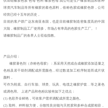
供应硅橡胶色胶 色母 色料 橡胶色母.我公司是生产橡胶制品和各种
球类汽车制品等所有橡胶的着色原料，俗称色胶或橡胶色饼，公司
经营已经十五年的历史，
目前的客户群广达东南亚各国，也是目前橡胶制造密集度高的中国
大陆，橡胶制品工厂使用多，市场占有率高的色胶生产工厂。！
请橡胶制品厂的各界人士莅临指教。
产品介绍：
橡胶著色剂（亦称色母胶）：系采用天然或合成橡胶添加适量之
色粉及若干助剂调配成所需颜色，经过数道加工程序制造而成片状
颜料，
可作为鞋底、自行车胎、球类、玩具、电缆之橡胶护套…等之著色
或调色用。 上述产品和色粉比较有如下之优点：
(1).色彩齐全鲜艳，可依客户需求调配成所需之颜色。
(2).取料、秤料较方便，分散性良好能与天然胶和多种合成胶相容，