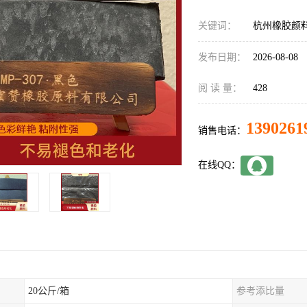
关键词：
杭州橡胶颜
发布日期：
2026-08-08
阅 读 量：
428
1390261
销售电话：
在线QQ：
20公斤/箱
参考添比量