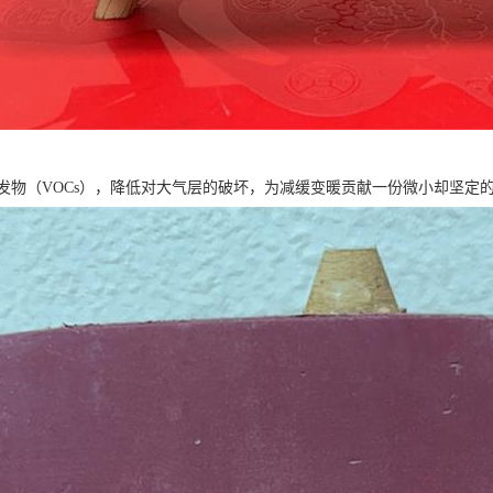
发物（VOCs），降低对大气层的破坏，为减缓变暖贡献一份微小却坚定