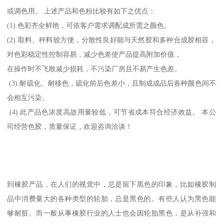
或调色用。 上述产品和色粉比较有如下之优点：
(1).色彩齐全鲜艳，可依客户需求调配成所需之颜色。
(2).取料、秤料较方便，分散性良好能与天然胶和多种合成胶相容，
对色彩稳定性控制容易，减少色差使产品提高附加价值，
在操作时不飞散减少损耗，不污染厂房且不易产生色差。
(3).耐硫化、耐移色，硫化前后色差小，且制成成品后各种颜色间不
会相互污染。
(4).此产品色浓度高故用量较低，可节省成本符合经济效益。 本公
司经营色胶，质量保证，欢迎咨询洽谈！
到橡胶产品，在人们的视觉中，总是留下黒色的印象，比如橡胶制
品中消费量大的各种类型的轮胎，总是黑色的。有些人认为黑色能
够耐脏。而一般从事橡胶行业的人士也会因轮胎黑色，是从补强和