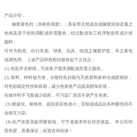
产品介绍：
橡胶著色剂（亦称色母胶）：系采用天然或合成橡胶添加适量之
色粉及若干助剂调配成所需颜色，经过数道加工程序制造而成片状
颜料，
可作为鞋底、自行车胎、球类、玩具、电缆之橡胶护套…等之著色
或调色用。 上述产品和色粉比较有如下之优点：
(1).色彩齐全鲜艳，可依客户需求调配成所需之颜色。
(2).取料、秤料较方便，分散性良好能与天然胶和多种合成胶相容，
对色彩稳定性控制容易，减少色差使产品提高附加价值，
在操作时不飞散减少损耗，不污染厂房且不易产生色差。
(3).耐硫化、耐移色，硫化前后色差小，且制成成品后各种颜色间不
会相互污染。
(4).此产浓度高故用量较低，可节省成本符合经济效益。 本公司经
营色胶，质量保证，欢迎咨询洽谈！