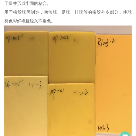
干燥并形成牢固的粘合。
用于橡胶球类制造，像篮球、足球、排球等的橡胶外皮部分，使球
类色彩鲜艳且经久不褪色。