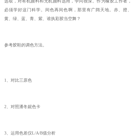
选取，对有机颜料和无机颜料选用，学问很深。作为橡胶工作者，
必须学好这门科学。间色再间色啊，那里有广阔天地。赤、撜、
黄、绿、蓝、青、紫、谁执彩胶当空舞？
参考胶鞋的调色方法。
1、对比三原色
2、对照潘冬妮色卡
3、运用色差仪L/A/B值分析