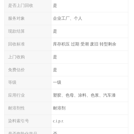
是否上门回收
是
服务对象
企业工厂、个人
现款结算
是
回收标准
库存积压 过期 受潮 废旧 转型剩余
上门收购
是
免费估价
是
等级
一级
应用行业
塑胶、色母、涂料、色浆、汽车漆
耐溶剂性
耐溶剂
染料索引号
c.i.p.r.
是否危险化学品
否