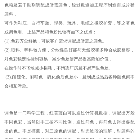
色粉及若干助剂调配成所需颜色，经过数道加工程序制造而成片状
颜料，
可作为鞋底、自行车胎、球类、玩具、电缆之橡胶护套…等之著色
或调色用。 上述产品和色粉比较有如下之优点：
(1).色彩齐全鲜艳，可依客户需求调配成所需之颜色。
(2).取料、秤料较方便，分散性良好能与天然胶和多种合成胶相容，
对色彩稳定性控制容易，减少色差使产品提高附加价值，
在操作时不飞散减少损耗，不污染厂房且不易产生色差。
(3).耐硫化、耐移色，硫化前后色差小，且制成成品后各种颜色间不
会相互污染。
调色是一门科学工程，红黄蓝白可以通过计算机数据，调配出万般
不同色彩，当然以手工按不同比例，通过间色，再间色去得出要配
出的色。不是搞蒙，对三原色的调配，对光波段的理解，对颜料的