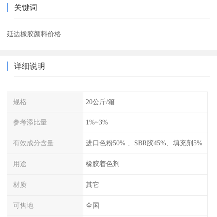
关键词
延边橡胶颜料价格
详细说明
规格
20公斤/箱
参考添比量
1%~3%
有效成分含量
进口色粉50% 、SBR胶45%、填充剂5%
用途
橡胶着色剂
材质
其它
可售地
全国