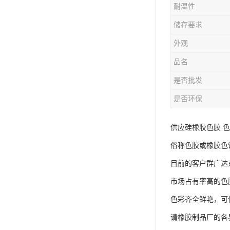
耐温性
储存要求
外观
品名
是否批发
是否环保
供应硅橡胶色胶 
俗称色胶或橡胶色
目前的客户群广达
市场占有率高的色
色彩齐全鲜艳，可
请橡胶制品厂的各