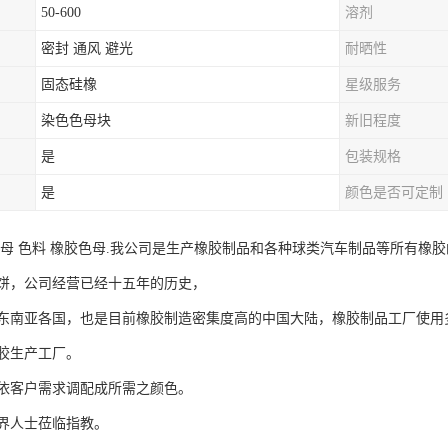
50-600
溶剂
密封 通风 避光
耐晒性
固态硅橡
星级服务
染色色母块
新旧程度
是
包装规格
是
颜色是否可定制
色母 色料 橡胶色母.我公司是生产橡胶制品和各种球类汽车制品等所有橡
饼，公司经营已经十五年的历史，
东南亚各国，也是目前橡胶制造密集度高的中国大陆，橡胶制品工厂使用
胶生产工厂。
依客户需求调配成所需之颜色。
界人士莅临指教。