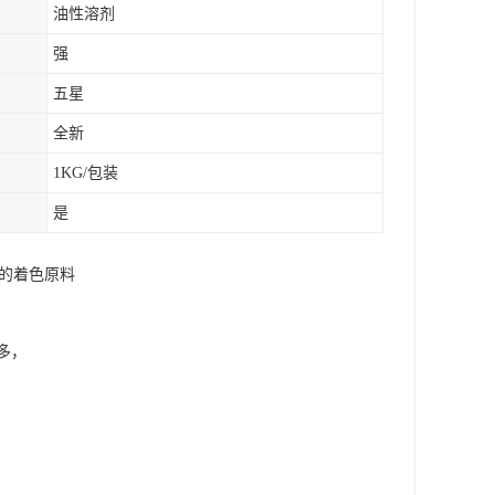
油性溶剂
强
五星
全新
1KG/包装
是
胶的着色原料
多，