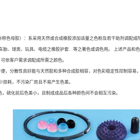
色母胶）：系采用天然或合成橡胶添加适量之色粉及若干助剂调配成所
车胎、球类、玩具、电缆之橡胶护套…等之著色或调色用。 上述产品和
艳，可依客户需求调配成所需之颜色。
料较方便，分散性良好能与天然胶和多种合成胶相容，对色彩稳定性控制容易
少损耗，不污染厂房且不易产生色差。
耐移色，硫化前后色差小，且制成成品后各种颜色间不会相互污染。