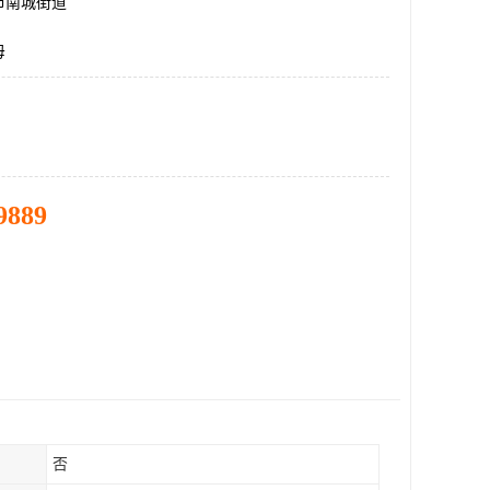
市南城街道
母
9889
否