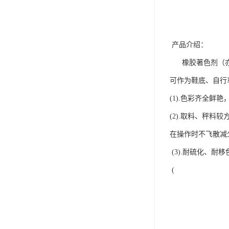
产品介绍：
橡胶著色剂（亦称
可作为鞋底、自行
(1).色彩齐全鲜
(2).取料、秤
在操作时不飞散减
(3).耐硫化、
(