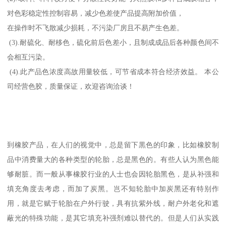
对色彩稳定性控制容易，减少色差使产品提高附加价值，
在操作时不飞散减少损耗，不污染厂房且不易产生色差。
(3).耐硫化、耐移色，硫化前后色差小，且制成成品后各种颜色间不
会相互污染。
(4).此产品色浓度高故用量较低，可节省成本符合经济效益。 本公
司经营色胶，质量保证，欢迎咨询洽谈！
到橡胶产品，在人们的视觉中，总是留下黒色的印象，比如橡胶制
品中消费量大的各种类型的轮胎，总是黑色的。有些人认为黑色能
够耐脏。而一般从事橡胶行业的人士也会因轮胎黑色，是从补强和
填充角度去考虑，而加了炭黑。岂不知轮胎中加炭黑还有特别作
用，就是它赋于轮胎在户外行驶，具有抗紫外线，耐户外老化和遮
蔽光的特殊功能，是其它填充补强剂难以替代的。但是人们从实践