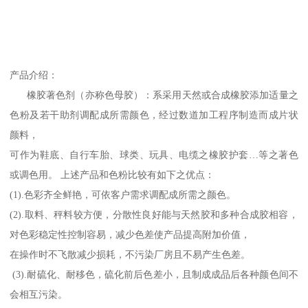
产品介绍：
橡胶著色剂（亦称色母胶）：系采用天然或合成橡胶添加适量之
色粉及若干助剂调配成所需颜色，经过数道加工程序制造而成片状
颜料，
可作为鞋底、自行车胎、球类、玩具、电缆之橡胶护套…等之著色
或调色用。 上述产品和色粉比较有如下之优点：
(1).色彩齐全鲜艳，可依客户需求调配成所需之颜色。
(2).取料、秤料较方便，分散性良好能与天然胶和多种合成胶相容，
对色彩稳定性控制容易，减少色差使产品提高附加价值，
在操作时不飞散减少损耗，不污染厂房且不易产生色差。
(3).耐硫化、耐移色，硫化前后色差小，且制成成品后各种颜色间不
会相互污染。