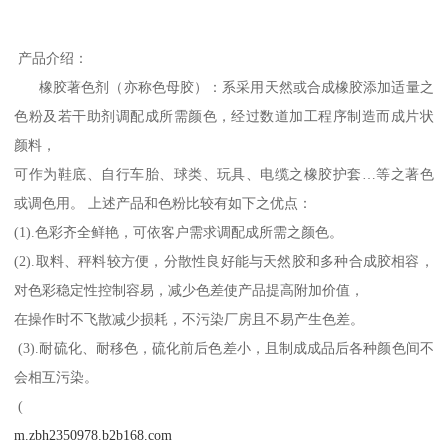
产品介绍：
橡胶著色剂（亦称色母胶）：系采用天然或合成橡胶添加适量之
色粉及若干助剂调配成所需颜色，经过数道加工程序制造而成片状
颜料，
可作为鞋底、自行车胎、球类、玩具、电缆之橡胶护套…等之著色
或调色用。 上述产品和色粉比较有如下之优点：
(1).色彩齐全鲜艳，可依客户需求调配成所需之颜色。
(2).取料、秤料较方便，分散性良好能与天然胶和多种合成胶相容，
对色彩稳定性控制容易，减少色差使产品提高附加价值，
在操作时不飞散减少损耗，不污染厂房且不易产生色差。
(3).耐硫化、耐移色，硫化前后色差小，且制成成品后各种颜色间不
会相互污染。
(
m.zbh2350978.b2b168.com