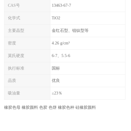
CAS号
13463-67-7
化学式
TiO2
主要晶型
金红石型、锐钛型等
密度
4.26 g/cm³
莫氏硬度
6-7、5.5-6
执行标准
国标
品质
优良
吸油量
≤23％
橡胶色母 橡胶颜料 色胶 色饼 橡胶色种 硅橡胶颜料