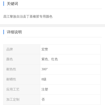
关键词
昌江黎族自治县丁基橡胶专用颜色
详细说明
品牌
宏赞
颜色
紫色、红色
耐热性
300°
耐晒性
8级
应用工艺
注塑
加工定制
否