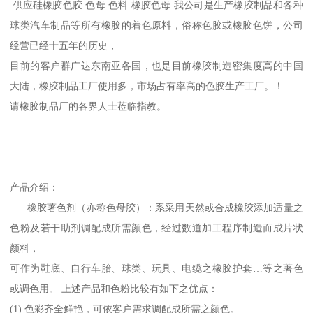
供应硅橡胶色胶 色母 色料 橡胶色母.我公司是生产橡胶制品和各种
球类汽车制品等所有橡胶的着色原料，俗称色胶或橡胶色饼，公司
经营已经十五年的历史，
目前的客户群广达东南亚各国，也是目前橡胶制造密集度高的中国
大陆，橡胶制品工厂使用多，市场占有率高的色胶生产工厂。！
请橡胶制品厂的各界人士莅临指教。
产品介绍：
橡胶著色剂（亦称色母胶）：系采用天然或合成橡胶添加适量之
色粉及若干助剂调配成所需颜色，经过数道加工程序制造而成片状
颜料，
可作为鞋底、自行车胎、球类、玩具、电缆之橡胶护套…等之著色
或调色用。 上述产品和色粉比较有如下之优点：
(1).色彩齐全鲜艳，可依客户需求调配成所需之颜色。