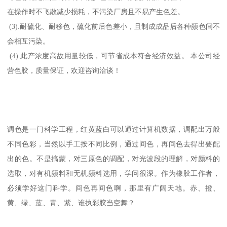
在操作时不飞散减少损耗，不污染厂房且不易产生色差。
(3).耐硫化、耐移色，硫化前后色差小，且制成成品后各种颜色间不
会相互污染。
(4).此产浓度高故用量较低，可节省成本符合经济效益。 本公司经
营色胶，质量保证，欢迎咨询洽谈！
调色是一门科学工程，红黄蓝白可以通过计算机数据，调配出万般
不同色彩，当然以手工按不同比例，通过间色，再间色去得出要配
出的色。不是搞蒙，对三原色的调配，对光波段的理解，对颜料的
选取，对有机颜料和无机颜料选用，学问很深。作为橡胶工作者，
必须学好这门科学。间色再间色啊，那里有广阔天地。赤、撜、
黄、绿、蓝、青、紫、谁执彩胶当空舞？