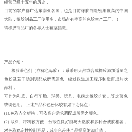
经营已经十五年的历史，
目前的客户群广达东南亚各国，也是目前橡胶制造密集度高的中国
大陆，橡胶制品工厂使用多，市场占有率高的色胶生产工厂。！
请橡胶制品厂的各界人士莅临指教。
产品介绍：
橡胶著色剂（亦称色母胶）：系采用天然或合成橡胶添加适量之
色粉及若干助剂调配成所需颜色，经过数道加工程序制造而成片状
颜料，
可作为鞋底、自行车胎、球类、玩具、电缆之橡胶护套…等之著色
或调色用。 上述产品和色粉比较有如下之优点：
(1).色彩齐全鲜艳，可依客户需求调配成所需之颜色。
(2).取料、秤料较方便，分散性良好能与天然胶和多种合成胶相容，
对色彩稳定性控制容易，减少色差使产品提高附加价值，