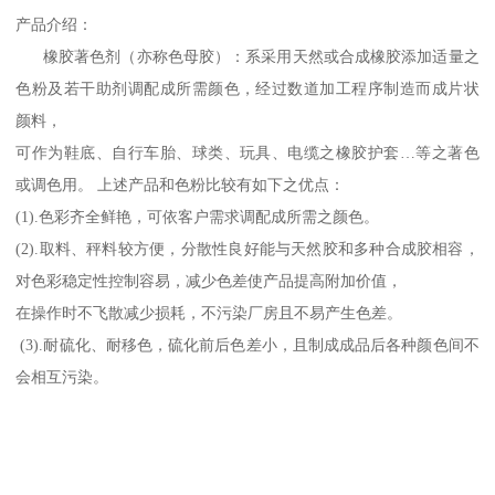
产品介绍：
橡胶著色剂（亦称色母胶）：系采用天然或合成橡胶添加适量之
色粉及若干助剂调配成所需颜色，经过数道加工程序制造而成片状
颜料，
可作为鞋底、自行车胎、球类、玩具、电缆之橡胶护套…等之著色
或调色用。 上述产品和色粉比较有如下之优点：
(1).色彩齐全鲜艳，可依客户需求调配成所需之颜色。
(2).取料、秤料较方便，分散性良好能与天然胶和多种合成胶相容，
对色彩稳定性控制容易，减少色差使产品提高附加价值，
在操作时不飞散减少损耗，不污染厂房且不易产生色差。
(3).耐硫化、耐移色，硫化前后色差小，且制成成品后各种颜色间不
会相互污染。