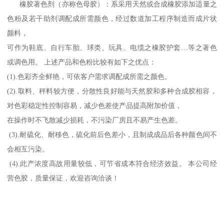
橡胶著色剂（亦称色母胶）：系采用天然或合成橡胶添加适量之
色粉及若干助剂调配成所需颜色，经过数道加工程序制造而成片状
颜料，
可作为鞋底、自行车胎、球类、玩具、电缆之橡胶护套…等之著色
或调色用。 上述产品和色粉比较有如下之优点：
(1).色彩齐全鲜艳，可依客户需求调配成所需之颜色。
(2).取料、秤料较方便，分散性良好能与天然胶和多种合成胶相容，
对色彩稳定性控制容易，减少色差使产品提高附加价值，
在操作时不飞散减少损耗，不污染厂房且不易产生色差。
(3).耐硫化、耐移色，硫化前后色差小，且制成成品后各种颜色间不
会相互污染。
(4).此产浓度高故用量较低，可节省成本符合经济效益。 本公司经
营色胶，质量保证，欢迎咨询洽谈！