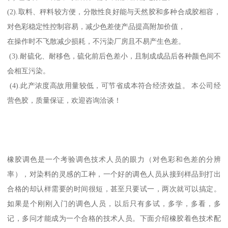
(2).取料、秤料较方便，分散性良好能与天然胶和多种合成胶相容，
对色彩稳定性控制容易，减少色差使产品提高附加价值，
在操作时不飞散减少损耗，不污染厂房且不易产生色差。
(3).耐硫化、耐移色，硫化前后色差小，且制成成品后各种颜色间不
会相互污染。
(4).此产浓度高故用量较低，可节省成本符合经济效益。 本公司经
营色胶，质量保证，欢迎咨询洽谈！
橡胶调色是一个考验调色技术人员的眼力（对色彩和色差的分辨
率），对染料的灵感的工种，一个好的调色人员从接到样品到打出
合格的却认样需要的时间很短，甚至只要试一，两次就可以搞定。
如果是个刚刚入门的调色人员，以后只有多试，多学，多看，多
记，多问才能成为一个合格的技术人员。下面介绍橡胶着色技术配