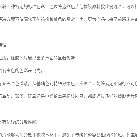
表着一种特定的标准色彩，通过将这些色片与橡胶原料按比例混合，可以
解决方案不仅简化了传统橡胶着色的复杂工序，更为产品带来了前所未有
特性
相比，橡胶色片展现出多方面的显著优势：
具有出色的色彩表现力。
库涵盖全色谱系，从基础色到特殊效果色一应俱全，能够满足不同行业对
行车胎、球类、玩具还是电缆护套等橡胶制品，都能通过我们的橡胶色片
具有优异的分散性能。
色片能够均匀分散于橡胶基材中，避免了传统色粉容易出现的色斑、色差