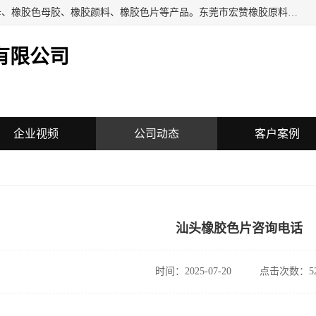
东莞市宏赞橡胶原料有限公司批量供应：橡胶色胶、橡胶色母、橡胶色母胶、橡胶颜料、橡胶色片等产品。东莞市宏赞橡胶原料有限公司经营已经十五年的历史，目前的客户群广达东南亚各国，也是目前橡胶制造密集度高的中国大陆橡胶制品工厂使用多，市场占有率高的色胶专业生产工厂。
有限公司
企业视频
公司动态
客户案例
汕头橡胶色片咨询电话
时间：2025-07-20
点击次数：52