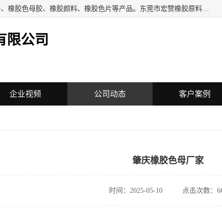
东莞市宏赞橡胶原料有限公司批量供应：橡胶色胶、橡胶色母、橡胶色母胶、橡胶颜料、橡胶色片等产品。东莞市宏赞橡胶原料有限公司经营已经十五年的历史，目前的客户群广达东南亚各国，也是目前橡胶制造密集度高的中国大陆橡胶制品工厂使用多，市场占有率高的色胶专业生产工厂。
有限公司
企业视频
公司动态
客户案例
肇庆橡胶色母厂家
时间：2025-05-10
点击次数：66