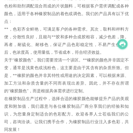
色粉和助剂调配混合而成的片状颜料，可根据客户需求调配成各种
颜色，适用于各种橡胶制品的着色或调色。我们的产品具有以下优
点：
**，色彩齐全鲜艳，可满足客户的各种需求。其次，取料和秤料方
便，分散性良好，且能与**胶和多种合成胶相容，减少色差，降。
再者，耐硫化、耐移色，保证产品色彩稳定性，不易产生色差。
后，色浓度高，使用量低，节省成本，符合经济效益。
关于“橡胶颜色”，我们需要澄清一个误区。**橡胶的颜色并非固定不
变，通常是浅黄色或浅粉色，这主要是由于其含有的杂质所致。但
是，**橡胶的颜色并非其特性或用途的决定因素，可以根据来源、
加工方法和杂质含量的不同而表现出差异。因此，并不存在所谓
的“橡胶颜色”，而是根据具体需求进行定制。
在橡胶制品生产过程中，选择合适的橡胶颜色能够提升产品的美观
度和附加值，我们愿意与各位橡胶制品厂商分享我们的经验和知
识，为您量身定制适合的色彩配方。欢迎各界人士莅临我们的公
司，咨询洽谈。让我们携手合作，为橡胶制品行业注入多色彩，共
同发展！